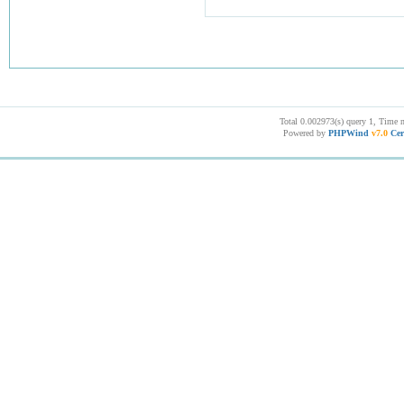
Total 0.002973(s) query 1, Time 
Powered by
PHPWind
v7.0
Cer