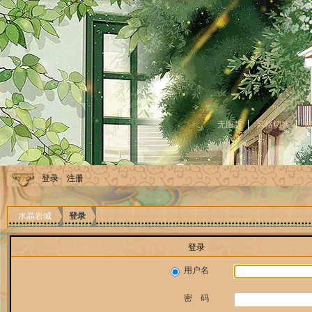
无图版
风格切换
登录
注册
水晶岩城
登录
登录
用户名
密 码