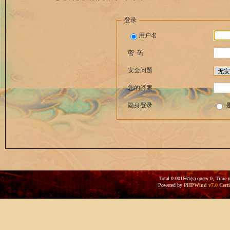
登录
用户名
密 码
安全问题
您的答案
隐身登录
Total 0.001661(s) query 0, Time 
Powered by
PHPWind
v7.0
Certi