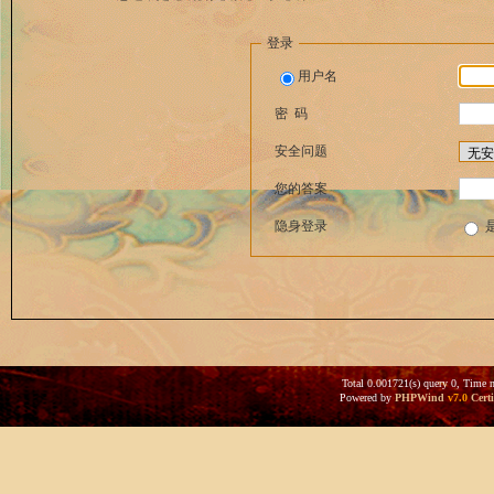
登录
用户名
密 码
安全问题
您的答案
隐身登录
Total 0.001721(s) query 0, Time 
Powered by
PHPWind
v7.0
Certi