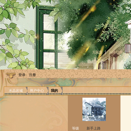
无图版
风格切换
登录
注册
水晶岩城
用户中心
我的
等级
新手上路