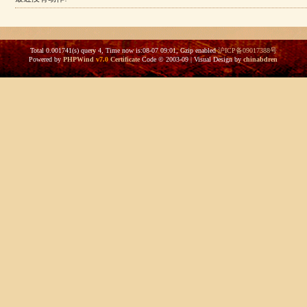
Total 0.001741(s) query 4, Time now is:08-07 09:01, Gzip enabled
沪ICP备09017388号
Powered by
PHPWind
v7.0
Certificate
Code © 2003-09 | Visual Design by
chinabdren