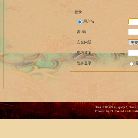
登录
用户名
密 码
安全问题
您的答案
隐身登录
Total 0.003299(s) query 1, Time 
Powered by
PHPWind
v7.0
Certi