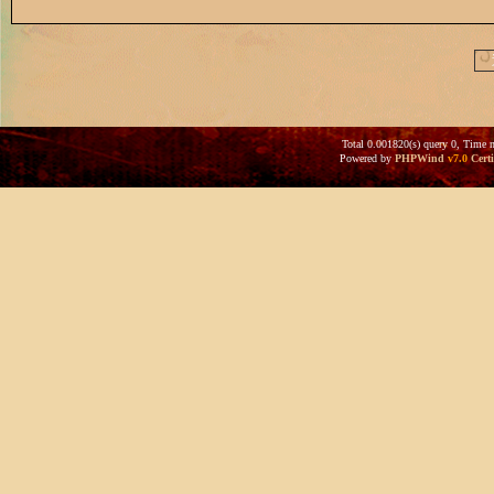
Total 0.001820(s) query 0, Time 
Powered by
PHPWind
v7.0
Certi