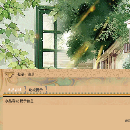
无图版
风格切换
登录
注册
水晶岩城
论坛提示
水晶岩城 提示信息
系