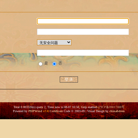
是
否
Total 0.003326(s) query 2, Time now is:08-07 10:56, Gzip enabled
沪ICP备09017388号
Powered by
PHPWind
v7.0
Certificate
Code © 2003-09 | Visual Design by
chinabdren