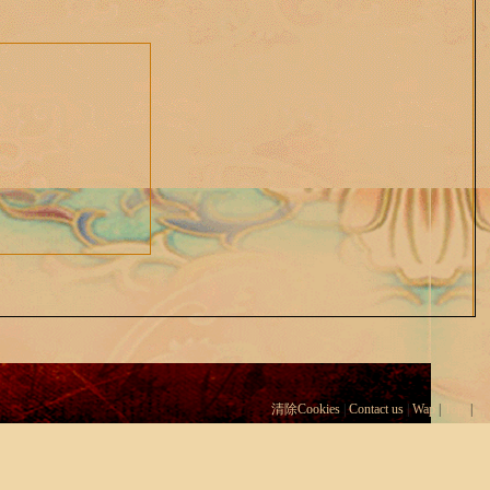
清除Cookies
|
Contact us
|
Wap
|
Top
|