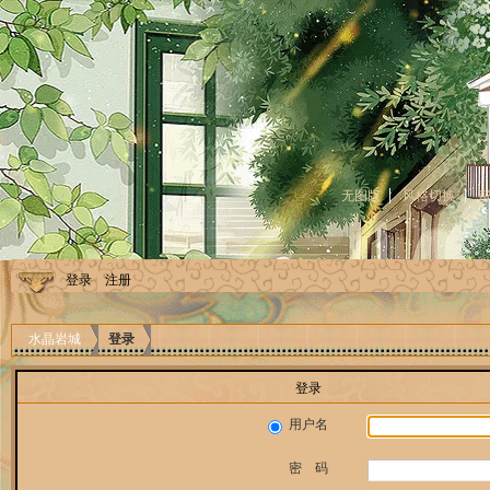
无图版
风格切换
登录
注册
水晶岩城
登录
登录
用户名
密 码