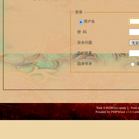
登录
用户名
密 码
安全问题
您的答案
隐身登录
Total 0.003481(s) query 2, Time 
Powered by
PHPWind
v7.0
Certi