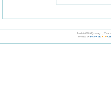
Total 0.002098(s) query 1, Time 
Powered by
PHPWind
v7.0
Cer