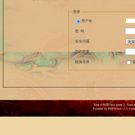
登录
用户名
密 码
安全问题
您的答案
隐身登录
Total 0.002874(s) query 2, Time 
Powered by
PHPWind
v7.0
Certi