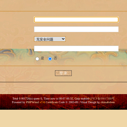
是
否
Total 0.001726(s) query 0, Time now is:08-07 09:32, Gzip enabled
沪ICP备09017388号
Powered by
PHPWind
v7.0
Certificate
Code © 2003-09 | Visual Design by
chinabdren