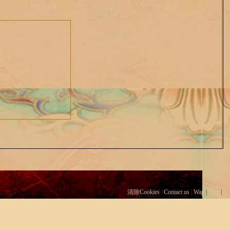
清除Cookies
|
Contact us
|
Wap
|
Top
|