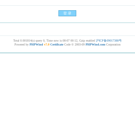
Total 0.001814(s) query 0, Time now is:08-07 00:12, Gzip enabled
沪ICP备09017388号
Powered by
PHPWind
v7.0
Certificate
Code © 2003-09
PHPWind.com
Corporation