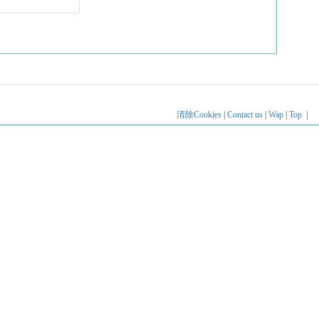
清除Cookies
|
Contact us
|
Wap
|
Top
|